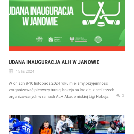
UDANA INAUGURACJA ALH W JANOWIE
15 lis 2024
W dniach 8-10 listopada 2024 roku mieliśmy przyjemność
zorganizować pierwszy turniej hokeja na lodzie, z serii trzech
0
organizowanych w ramach ALH Akademickiej Ligi Hokeja.