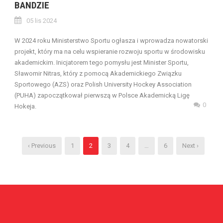
BANDZIE
05 lis 2024
W 2024 roku Ministerstwo Sportu ogłasza i wprowadza nowatorski
projekt, który ma na celu wspieranie rozwoju sportu w środowisku
akademickim. Inicjatorem tego pomysłu jest Minister Sportu,
Sławomir Nitras, który z pomocą Akademickiego Związku
Sportowego (AZS) oraz Polish University Hockey Association
(PUHA) zapoczątkował pierwszą w Polsce Akademicką Ligę
0
Hokeja.
‹ Previous
1
2
3
4
…
6
Next ›