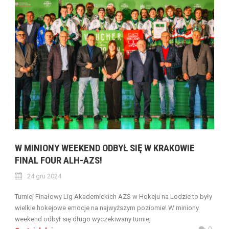
W MINIONY WEEKEND ODBYŁ SIĘ W KRAKOWIE
FINAL FOUR ALH-AZS!
24 gru 2024
Turniej Finałowy Lig Akademickich AZS w Hokeju na Lodzie to były
wielkie hokejowe emocje na najwyższym poziomie! W miniony
weekend odbył się długo wyczekiwany turniej
0