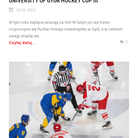
UNIVERSITY OF GYŐR HOCKEY CUP III
05 lut 2025
W tym roku najlepsi wracają na lód! W lutym po raz trzeci
rozpoczyna się Puchar Hokeja Uniwersytetu w Győr, a w centrum
uwagi znajdą się
0
Czytaj dalej...